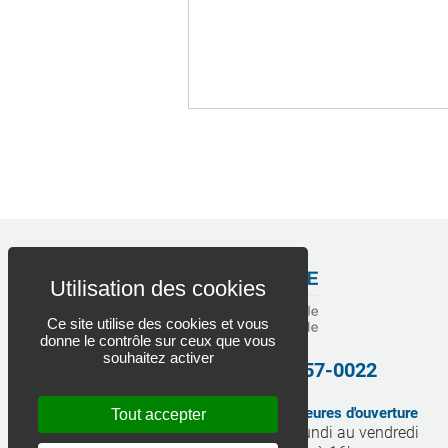
Ce site utilise des cookies et vous
donne le contrôle sur ceux que vous
souhaitez activer
1 844 872-0022
•
450 657-0022
82, rue Notre-Dame
Heures d'ouverture
Tout accepter
Repentigny, QC
Lundi au vendredi