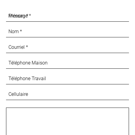
Prénom
Message
*
*
Nom
*
Courriel
*
Téléphone Maison
Téléphone Travail
Cellulaire